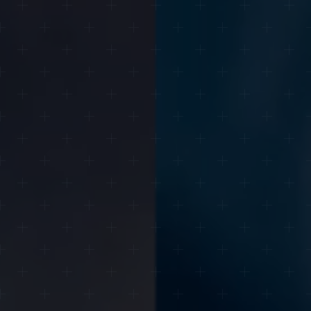
онтак
Я
соглас
получа
рассы